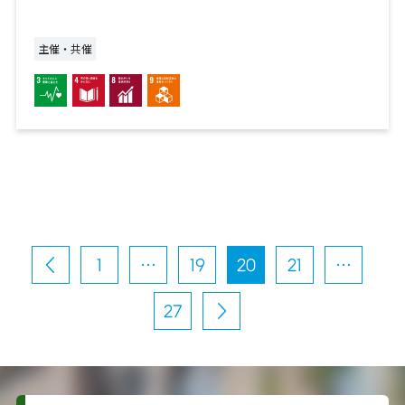
主催・共催
投
稿
1
…
19
20
21
…
前
の
へ
ペ
ー
27
ジ
次
送
へ
り