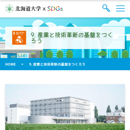
サ
検
イ
索
ト
フ
内
ォ
メ
9. 産業と技術革新の基盤をつく
ー
ニ
ろう
ュ
ム
ー
を
開
閉
HOME
>
9. 産業と技術革新の基盤をつくろう
す
る