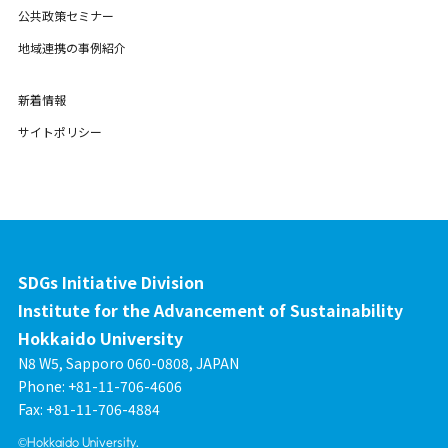
公共政策セミナー
地域連携の事例紹介
新着情報
サイトポリシー
SDGs Initiative Division
Institute for the Advancement of Sustainability
Hokkaido University
N8 W5, Sapporo 060-0808, JAPAN
Phone: +81-11-706-4606
Fax: +81-11-706-4884
©Hokkaido University.