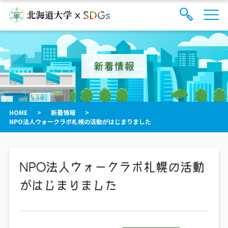
サ
検
イ
索
ト
フ
内
ォ
メ
新着情報
ー
ニ
ュ
ム
ー
を
開
閉
HOME
>
新着情報
>
す
NPO法人ウォークラボ札幌の活動がはじまりました
る
NPO法人ウォークラボ札幌の活動
がはじまりました