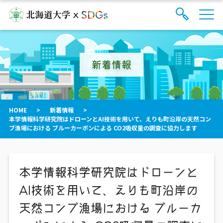
サ
検
イ
索
ト
フ
内
ォ
メ
新着情報
ー
ニ
ュ
ム
ー
を
開
閉
HOME
>
新着情報
>
す
本学情報科学研究院はドローンとAI技術を用いて、えりも町沿岸の天然コン
る
ブ漁場における ブルーカーボンによる CO2吸収量の調査に協力します
本学情報科学研究院はドローンと
AI技術を用いて、えりも町沿岸の
天然コンブ漁場における ブルーカ