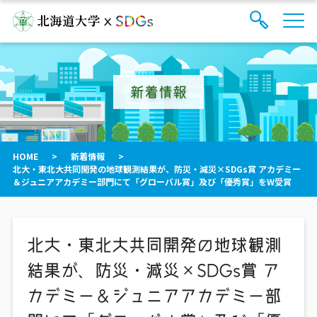
サ
検
イ
索
ト
フ
内
ォ
メ
新着情報
ー
ニ
ュ
ム
ー
を
開
閉
HOME
>
新着情報
>
す
北大・東北大共同開発の地球観測結果が、防災・減災×SDGs賞 アカデミー
る
＆ジュニアアカデミー部門にて「グローバル賞」及び「優秀賞」をW受賞
北大・東北大共同開発の地球観測
結果が、防災・減災×SDGs賞 ア
カデミー＆ジュニアアカデミー部