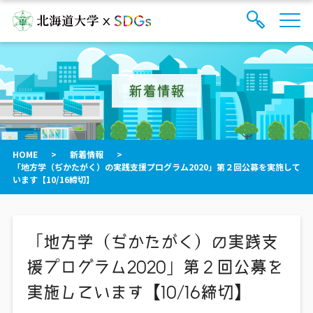
サ
検
イ
索
ト
フ
内
ォ
メ
新着情報
ー
ニ
ュ
ム
ー
を
開
閉
HOME
>
新着情報
>
す
「地方学（ぢかたがく）の実践支援プログラム2020」第２回公募を実施して
る
います【10/16締切】
「地方学（ぢかたがく）の実践支
援プログラム2020」第２回公募を
実施しています【10/16締切】