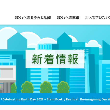
サ
SDGsへのあゆみと組織
SDGsへの取組
北大で学びたい
イ
ト
内
メ
ニ
ュ
ー
新着情報
ebrating Earth Day 2023 – Slam Poetry Festival: Re-imagining Our 