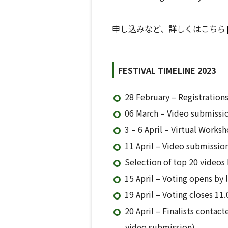
申し込みなど、詳しくは
こちら
FESTIVAL TIMELINE 2023
28 February – Registration
06 March – Video submissi
3 – 6 April – Virtual Works
11 April – Video submissi
Selection of top 20 videos 
15 April – Voting opens by
19 April – Voting closes 1
20 April – Finalists contact
video submission)