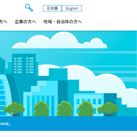
日本語
English
検
方へ
企業の方へ
索
地域・自治体の方へ
フ
ォ
ー
ム
を
開
閉
す
る
World」