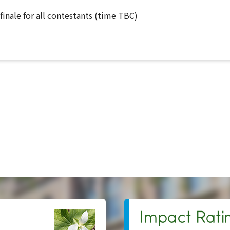
finale for all contestants (time TBC)
Impact Rati