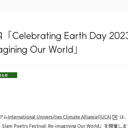
lebrating Earth Day 2023 
magining Our World」
知らせ
アム
International Universities Climate Alliance(IUCA)
は、
3 – Slam Poetry Festival: Re-imagining Our World」を開催