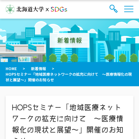
サ
検
イ
索
ト
フ
内
ォ
メ
新着情報
ー
ニ
ュ
ム
ー
を
開
閉
HOME
>
新着情報
>
す
HOPSセミナー「地域医療ネットワークの拡充に向けて ～医療情報化の現
る
状と展望～」開催のお知らせ
HOPSセミナー「地域医療ネット
ワークの拡充に向けて ～医療情
報化の現状と展望～」開催のお知