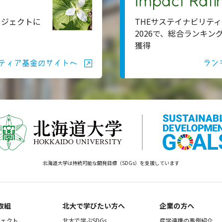
Impact Rati
ロジェクトに
THEサステイナビリティ
2026で、総合ランキン
獲得
ティア基金のサイトへ
ラン
北海道大学は持続可能な開発目標（SDGs）を支援しています
取組
北大で学びたい方へ
企業の方へ
ジェクト
北大で学ぶSDGs
産学連携の事例紹介