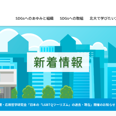
サ
SDGsへのあゆみと組織
SDGsへの取組
北大で学びたい
イ
ト
内
メ
ニ
ュ
ー
新着情報
理・応用哲学研究会「日本の「LGBTQツーリズム」の過去・現在」開催のお知らせ