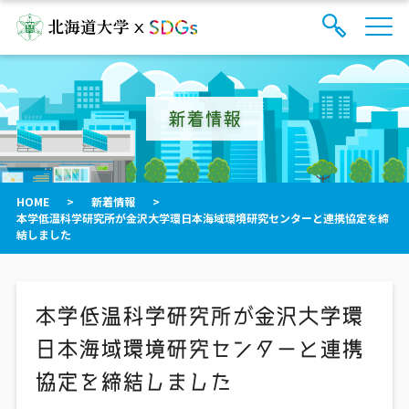
サ
検
イ
索
ト
フ
内
ォ
メ
新着情報
ー
ニ
ュ
ム
ー
を
開
閉
HOME
>
新着情報
>
す
本学低温科学研究所が金沢大学環日本海域環境研究センターと連携協定を締
る
結しました
本学低温科学研究所が金沢大学環
日本海域環境研究センターと連携
協定を締結しました