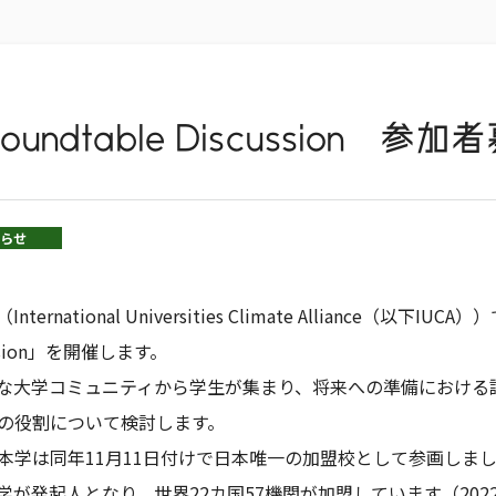
t Roundtable Discussion
らせ
ational Universities Climate Alliance（以下IU
scussion」を開催します。
な大学コミュニティから学生が集まり、将来への準備における
7の役割について検討します。
Aに、本学は同年11月11日付けで日本唯一の加盟校として参画し
が発起人となり、世界22カ国57機関が加盟しています（202