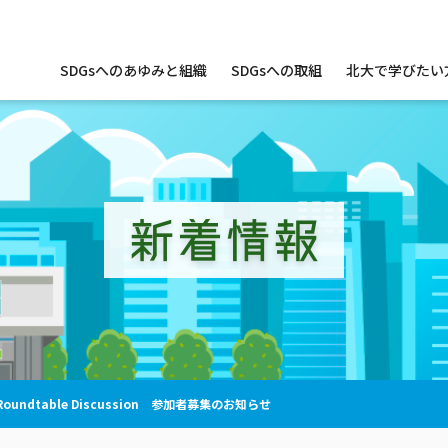
サ
SDGsへのあゆみと組織
SDGsへの取組
北大で学びたい
イ
ト
内
メ
ニ
ュ
ー
新着情報
t Roundtable Discussion 参加者募集のお知らせ