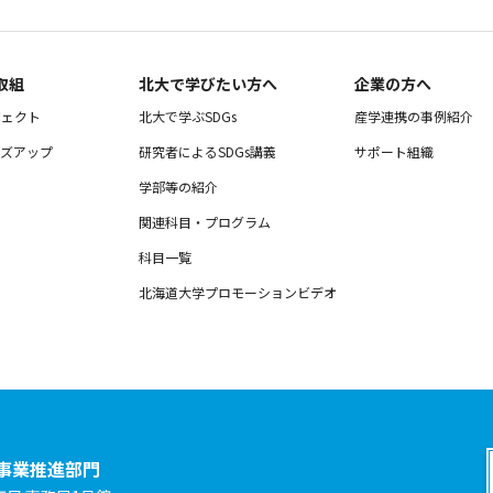
取組
北大で学びたい方へ
企業の方へ
ジェクト
北大で学ぶSDGs
産学連携の事例紹介
ーズアップ
研究者によるSDGs講義
サポート組織
ー
学部等の紹介
関連科目・プログラム
科目一覧
北海道大学プロモーションビデオ
s事業推進部門