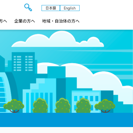
日本語
English
検
方へ
企業の方へ
索
地域・自治体の方へ
フ
ォ
ー
ム
を
開
閉
す
る