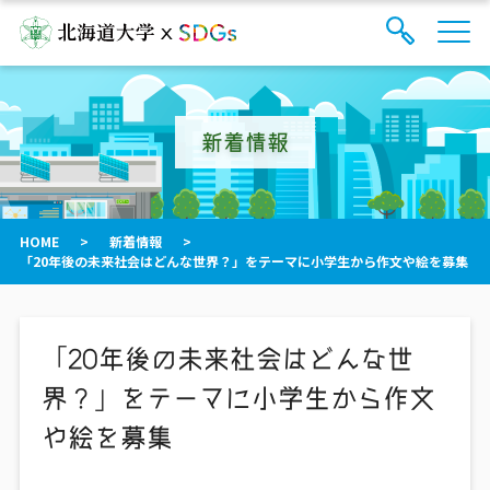
サ
検
イ
索
ト
フ
内
ォ
メ
新着情報
ー
ニ
ュ
ム
ー
を
開
閉
HOME
>
新着情報
>
す
「20年後の未来社会はどんな世界？」をテーマに小学生から作文や絵を募集
る
「20年後の未来社会はどんな世
界？」をテーマに小学生から作文
や絵を募集