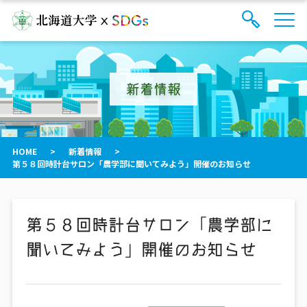
サ
検
イ
索
ト
フ
内
ォ
メ
新着情報
ー
ニ
ュ
ム
ー
を
開
閉
HOME
>
新着情報
>
す
第５８回時計台サロン「農学部に聞いてみよう」開催のお知らせ
る
第５８回時計台サロン「農学部に
聞いてみよう」開催のお知らせ