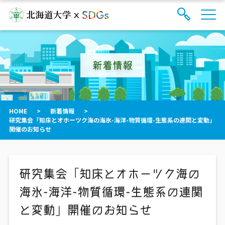
サ
検
イ
索
ト
フ
内
ォ
メ
新着情報
ー
ニ
ュ
ム
ー
を
開
閉
HOME
>
新着情報
>
す
研究集会「知床とオホーツク海の海氷-海洋-物質循環-生態系の連関と変動」
る
開催のお知らせ
研究集会「知床とオホーツク海の
海氷-海洋-物質循環-生態系の連関
と変動」開催のお知らせ