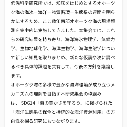
低温科学研究所では、
知床をはじめとするオホーツ
ク海の海氷－海洋－物質循環－生態系の連関を明ら
かにするため、こ
こ数年南部オホーツク海の現場観
測を集中的に実施してきました。本集会では、これ
らの研究結果を持ち寄り、海洋海氷物理学、気候力
学、生物地球化学、海洋生物学、海洋生態学につい
て新しい知見を取りまとめ、新たな仮説や次に調べ
るべき具体的課題を共有して、今後の方針を議論し
ます。
オホーツク海の多様で豊かな海洋環境が成り立つメ
カニズムの理解を目指す本研究集会の枠組み
は、 SDG14「海の豊かさを守ろう」に掲げられた
「海洋生態系の保全と持続的な海洋資源利用」の方
向性を探る研究にもつながります。