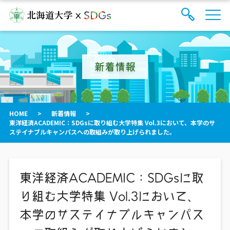
サ
検
イ
索
ト
フ
内
ォ
メ
新着情報
ー
ニ
ュ
ム
ー
を
開
閉
HOME
>
新着情報
>
す
東洋経済ACADEMIC：SDGsに取り組む大学特集 Vol.3において、本学のサ
る
ステイナブルキャンパスへの取組みが取り上げられました。
東洋経済ACADEMIC：SDGsに取
り組む大学特集 Vol.3において、
本学のサステイナブルキャンパス