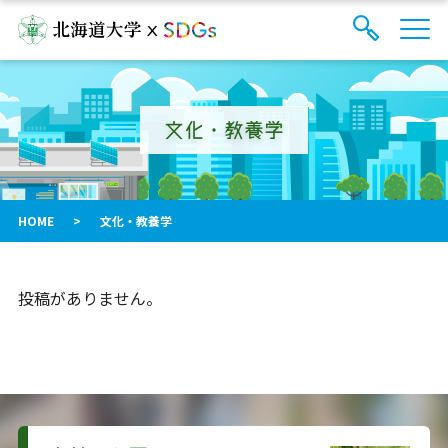
サ
検
イ
索
ト
フ
内
ォ
メ
文化・教養学
ー
ニ
ュ
ム
ー
を
開
閉
HOME
>
文化・教養学
す
る
投稿がありません。