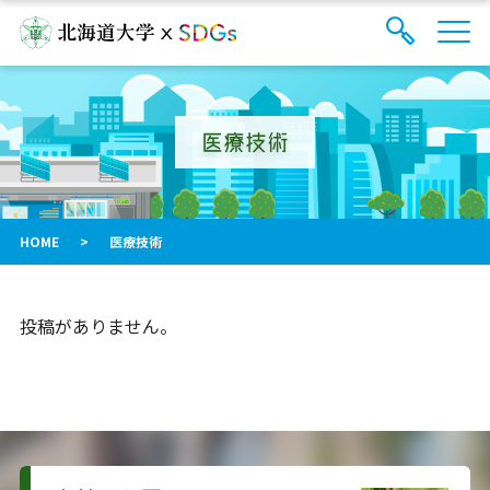
サ
検
イ
索
ト
フ
内
ォ
メ
医療技術
ー
ニ
ュ
ム
ー
を
開
閉
HOME
>
医療技術
す
る
投稿がありません。