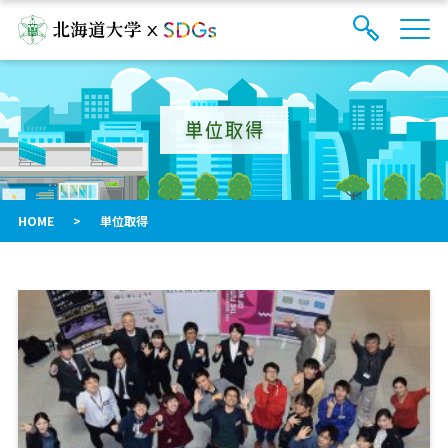
サ
検
イ
索
ト
フ
内
ォ
メ
単位取得
ー
ニ
ュ
ム
ー
を
開
閉
HOME
>
単位取得
す
る