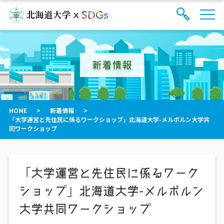
サ
検
イ
索
ト
フ
内
ォ
メ
新着情報
ー
ニ
ュ
ム
ー
を
開
閉
HOME
>
新着情報
>
す
「大学運営と先住民に係るワークショップ」北海道大学-メルボルン大学共
る
同ワークショップ
「大学運営と先住民に係るワーク
ショップ」北海道大学-メルボルン
大学共同ワークショップ