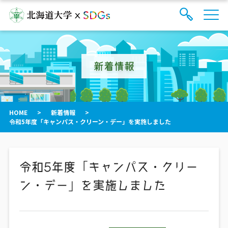
サ
検
イ
索
ト
フ
内
ォ
メ
新着情報
ー
ニ
ュ
ム
ー
を
開
閉
HOME
>
新着情報
>
す
令和5年度「キャンパス・クリーン・デー」を実施しました
る
令和5年度「キャンパス・クリー
ン・デー」を実施しました