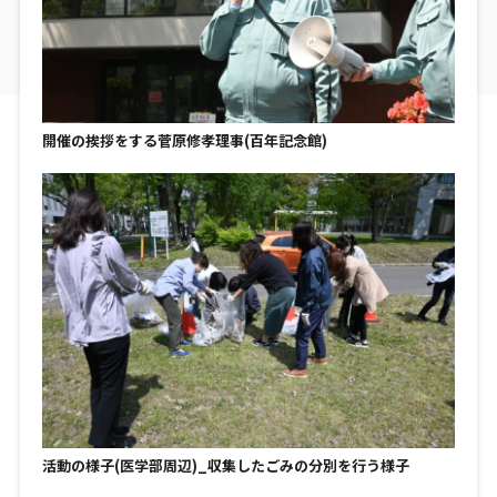
開催の挨拶をする菅原修孝理事(百年記念館)
活動の様子(医学部周辺)_収集したごみの分別を行う様子