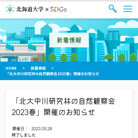
サ
検
イ
索
ト
フ
内
ォ
メ
新着情報
ー
ニ
ュ
ム
ー
を
開
閉
HOME
>
新着情報
>
す
「北大中川研究林の自然観察会2023春」開催のお知らせ
る
「北大中川研究林の自然観察会
2023春」開催のお知らせ
開催日：
2023.05.28
終了しました