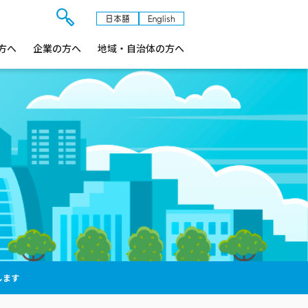
日本語
English
検
方へ
企業の方へ
索
地域・自治体の方へ
フ
ォ
ー
ム
を
開
閉
す
る
します