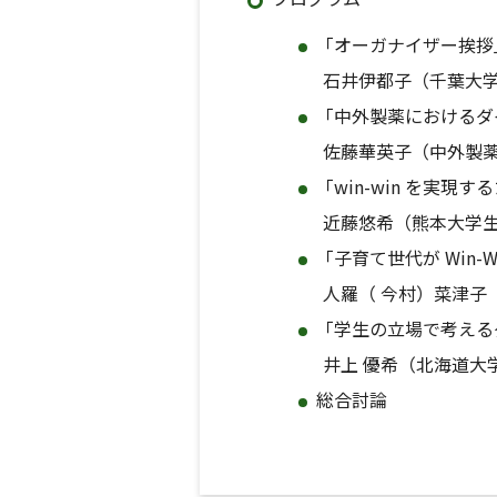
「オーガナイザー挨拶
石井伊都子（千葉大学
「中外製薬におけるダ
佐藤華英子（中外製
「win-win を実
近藤悠希（熊本大学生
「子育て世代が Win-
人羅（ 今村）菜津子
「学生の立場で考える
井上 優希（北海道大
総合討論