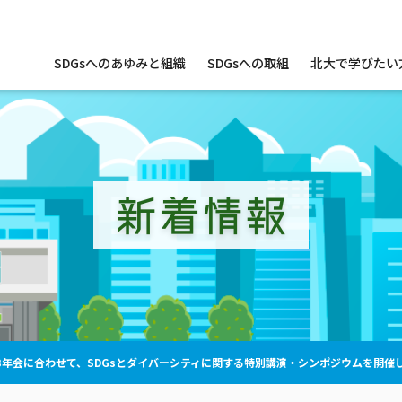
サ
SDGsへのあゆみと組織
SDGsへの取組
北大で学びたい
イ
ト
内
メ
ニ
ュ
ー
新着情報
3年会に合わせて、SDGsとダイバーシティに関する特別講演・シンポジウムを開催