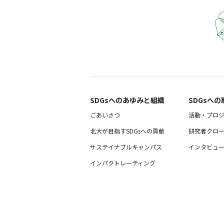
SDGsへのあゆみと組織 ​
SDGsへの
ごあいさつ
活動・プロ
北大が目指すSDGsへの貢献
研究者クロ
サステイナブルキャンパス
インタビュ
インパクトレーティング