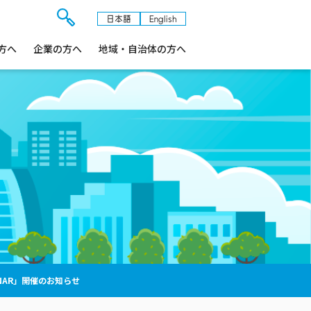
日本語
English
検
方へ
企業の方へ
索
地域・自治体の方へ
フ
ォ
ー
ム
を
開
閉
す
る
 WEBINAR」開催のお知らせ