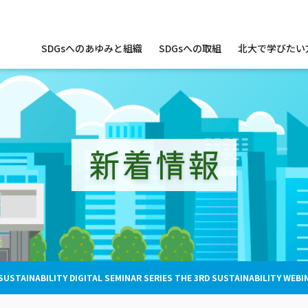
サ
SDGsへのあゆみと組織
SDGsへの取組
北大で学びたい
イ
ト
内
メ
ニ
ュ
ー
新着情報
USTAINABILITY DIGITAL SEMINAR SERIES THE 3RD SUSTAINABILITY