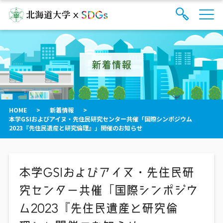
サ
検
イ
索
ト
フ
内
ォ
メ
新着情報
ー
ニ
ュ
ム
ー
を
開
閉
HOME
>
新着情報
>
す
本学GSIおよびアイヌ・先住民研究センター共催「国際シンポジウム
る
2023『先住民遺産と研究倫理』」開催のお知らせ
本学GSIおよびアイヌ・先住民研
究センター共催「国際シンポジウ
ム2023『先住民遺産と研究倫