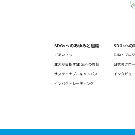
SDGsへのあゆみと組織 ​
SDGsへの
ごあいさつ
活動・プロ
北大が目指すSDGsへの貢献
研究者クロ
サステイナブルキャンパス
インタビュ
インパクトレーティング