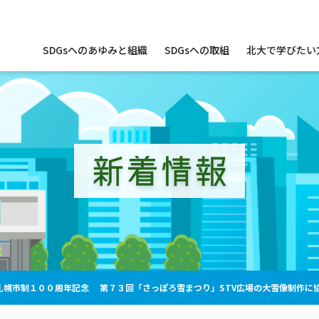
サ
SDGsへのあゆみと組織
SDGsへの取組
北大で学びたい
イ
ト
内
メ
ニ
ュ
ー
新着情報
札幌市制１００周年記念 第７３回「さっぽろ雪まつり」STV広場の大雪像制作に