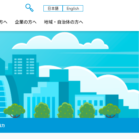
日本語
English
検
方へ
企業の方へ
索
地域・自治体の方へ
フ
ォ
ー
ム
を
開
閉
す
る
協力