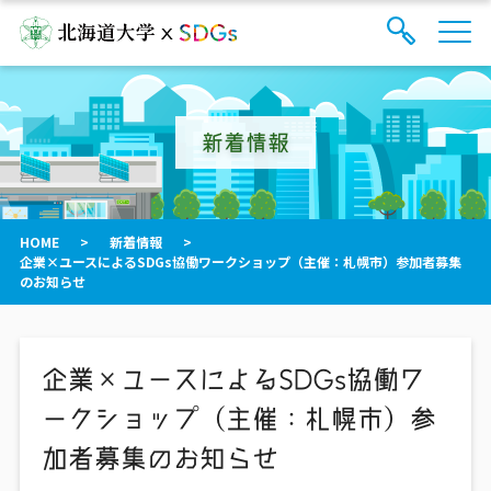
サ
検
イ
索
ト
フ
内
ォ
メ
新着情報
ー
ニ
ュ
ム
ー
を
開
閉
HOME
>
新着情報
>
す
企業×ユースによるSDGs協働ワークショップ（主催：札幌市）参加者募集
る
のお知らせ
企業×ユースによるSDGs協働ワ
ークショップ（主催：札幌市）参
加者募集のお知らせ