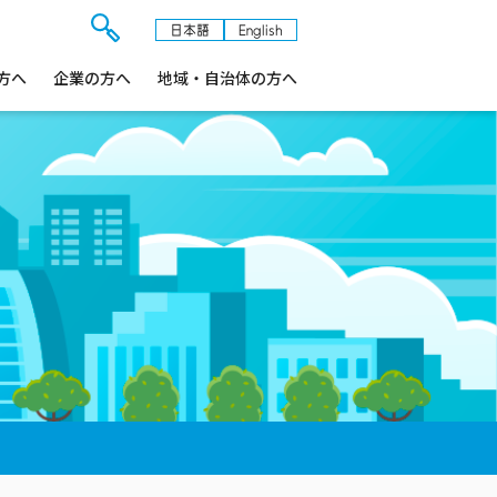
日本語
English
検
方へ
企業の方へ
索
地域・自治体の方へ
フ
ォ
ー
ム
を
開
閉
す
る