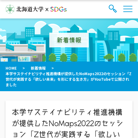
サ
検
イ
索
ト
フ
内
ォ
メ
新着情報
ー
ニ
ュ
ム
ー
を
開
閉
HOME
>
新着情報
>
す
本学サステイナビリティ推進機構が提供したNoMaps2022のセッション「Z
る
世代が実践する「欲しい未来」を形にする生き方」がYouTubeで公開され
ました
本学サステイナビリティ推進機構
が提供したNoMaps2022のセッシ
ョン「Z世代が実践する「欲しい