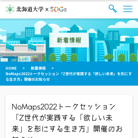
サ
検
イ
索
ト
フ
内
ォ
メ
新着情報
ー
ニ
ュ
ム
ー
を
開
閉
HOME
>
新着情報
>
す
NoMaps2022トークセッション「Z世代が実践する「欲しい未来」を形にす
る
る生き方」開催のお知らせ
NoMaps2022トークセッション
「Z世代が実践する「欲しい未
来」を形にする生き方」開催のお