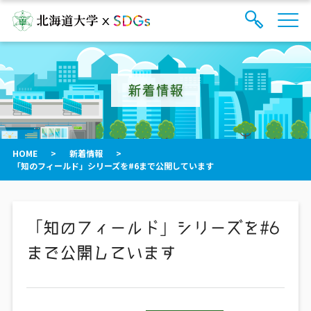
サ
検
イ
索
ト
フ
内
ォ
メ
新着情報
ー
ニ
ュ
ム
ー
を
開
閉
HOME
>
新着情報
>
す
「知のフィールド」シリーズを#6まで公開しています
る
「知のフィールド」シリーズを#6
まで公開しています