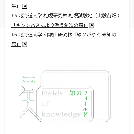
牛」
#5 北海道大学 札幌研究林 札幌試験地（実験苗畑 ）
「キャンパスにより添う創造の森」
#6 北海道大学 和歌山研究林「緑かがやく 未知の
森」