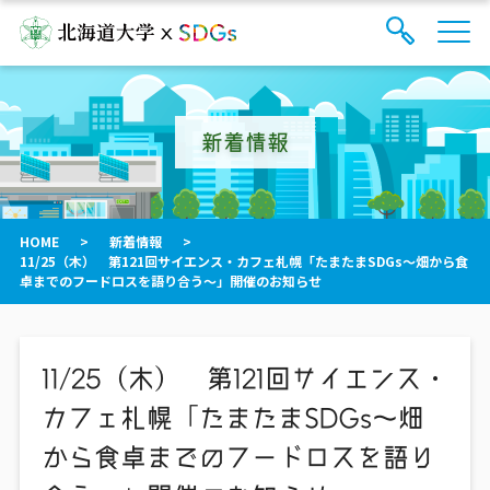
サ
検
イ
索
ト
フ
内
ォ
メ
新着情報
ー
ニ
ュ
ム
ー
を
開
閉
HOME
>
新着情報
>
す
11/25（木） 第121回サイエンス・カフェ札幌「たまたまSDGs～畑から食
る
卓までのフードロスを語り合う～」開催のお知らせ
11/25（木） 第121回サイエンス・
カフェ札幌「たまたまSDGs～畑
から食卓までのフードロスを語り